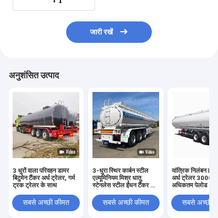
जारी रखें
अनुशंसित उत्पाद
3 धुरों वाला परिवहन डामर
3-धुरा स्थिर कार्बन स्टील
यांत्रिक निलंबन ईंधन
बिटुमेन टैंकर अर्ध ट्रेलर, गर्म
एल्यूमिनियम मिश्र धातु
अर्ध ट्रेलर 3000
ट्रक ट्रेलर के साथ
स्टेनलेस स्टील ईंधन टैंकर अर्ध
अधिकतम पेलोड
ट्रेलर
सबसे अच्छी कीमत
सबसे अच्छी कीमत
सबसे अच्छी 