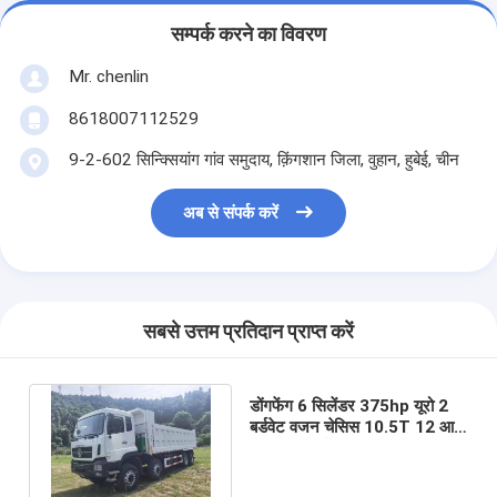
सम्पर्क करने का विवरण
Mr. chenlin
8618007112529
9-2-602 सिन्क्सियांग गांव समुदाय, क़िंगशान जिला, वुहान, हुबेई, चीन
अब से संपर्क करें
सबसे उत्तम प्रतिदान प्राप्त करें
डोंगफेंग 6 सिलेंडर 375hp यूरो 2
बर्डवेट वजन चेसिस 10.5T 12 आगे
गियर 2 रिवर्स सिंक्रनाइज्ड 6x4
डम्पर