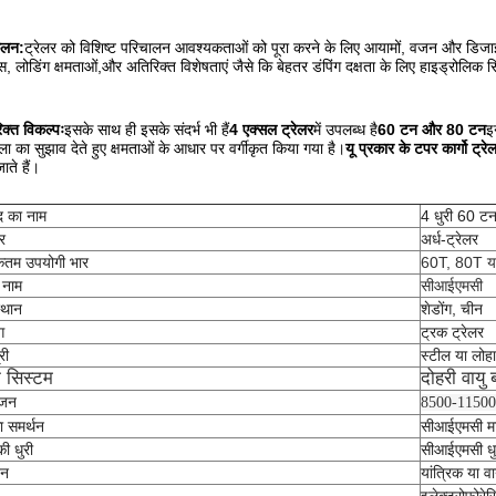
ूलन:
ट्रेलर को विशिष्ट परिचालन आवश्यकताओं को पूरा करने के लिए आयामों, वजन और डिजाइन 
ास, लोडिंग क्षमताओं,और अतिरिक्त विशेषताएं जैसे कि बेहतर डंपिंग दक्षता के लिए हाइड्रोलिक स
क्त विकल्पः
इसके साथ ही इसके संदर्भ भी हैं
4 एक्सल ट्रेलर
में उपलब्ध है
60 टन और 80 टन
इ
खला का सुझाव देते हुए क्षमताओं के आधार पर वर्गीकृत किया गया है।
यू प्रकार के टपर कार्गो ट्रे
ाते हैं।
द का नाम
4 धुरी 60 टन
र
अर्ध-ट्रेलर
तम उपयोगी भार
60T, 80T या
ड नाम
सीआईएमसी
्थान
शेडोंग, चीन
ग
ट्रक ट्रेलर
री
स्टील या लोहा
क सिस्टम
दोहरी वायु
जन
8500-11500
ा समर्थन
सीआईएमसी मा
ी धुरी
सीआईएमसी धु
बन
यांत्रिक या व