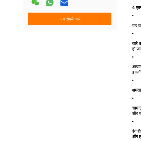
4 एक्
अब संपर्क करें
यह का
तारे
हो जा
आयाम
इसकी
क्षमता
सामग्
और प्
रंग व
और ह