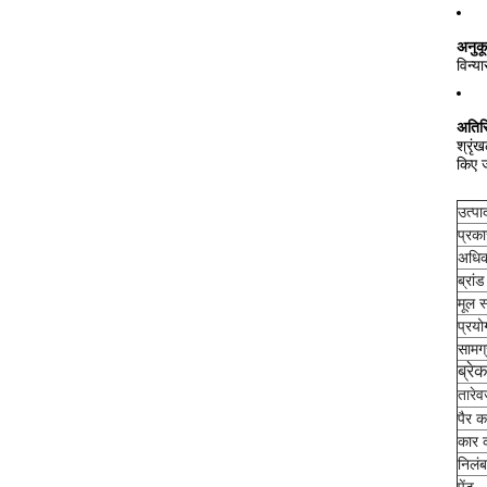
अनुक
विन्य
अतिरि
श्रृं
किए ज
उत्पा
प्रका
अधिक
ब्रां
मूल स
प्रयो
सामग्
ब्रे
तारे
व
पैर क
कार क
निलं