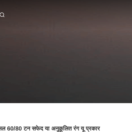
सल 60/80 टन सफेद या अनुकूलित रंग यू प्रकार