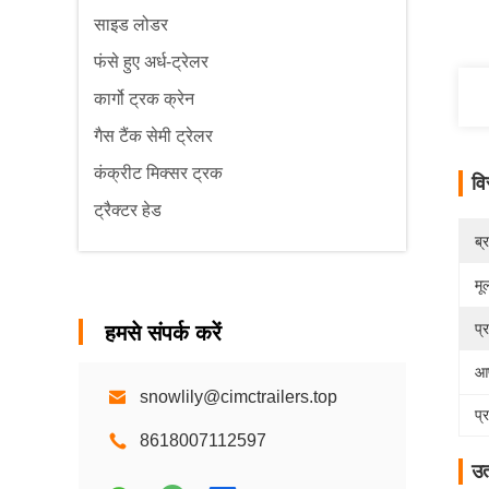
साइड लोडर
फंसे हुए अर्ध-ट्रेलर
कार्गो ट्रक क्रेन
गैस टैंक सेमी ट्रेलर
कंक्रीट मिक्सर ट्रक
वि
ट्रैक्टर हेड
ब्
मूल
प्
हमसे संपर्क करें
आप
snowlily@cimctrailers.top
प्
8618007112597
उत