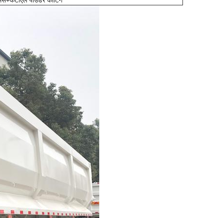
ेसिस+केटीएल पाउडर कोटिंग