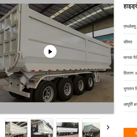
हाइड्
एमओक्यू:
कीमत:
मानक पैक
वितरण अ
भुगतान व
आपूर्ति क्
स