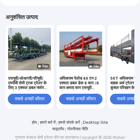
अनुशंसित उत्पाद
एसयूवी/ओआरवी/सीयूवी/
अधिकतम पेलोड 40 टन 2
50T अधिकतम पेलो
एमपीवी सेमी ट्रक ट्रेलर के
एक्सल डबल डेक 8 कार /6
वाहक अर्ध ट्रेलर कार
लिए 3 एक्सल डबल फ्लोर
कार क्षमता कार एसयूवी
कुशल परिवहन के लि
ऑटो ट्रेलर परिवहन
परिवहन ट्रेलर
सबसे अच्छी कीमत
सबसे अच्छी कीमत
सबसे अच्छी 
होम
हमारे बारे में
हमसे संपर्क करें
Desktop Site
साइटमैप
गोपनीयता नीति
गुणवत्ता
कंकाल सेमी ट्रेलर
चीन का कारखाना.Copyright © 2026 Wuhan