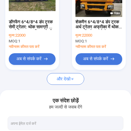
फैक्टरी यात्रा
गुणवत्ता नियंत्रण
डोंगफेंग 6*4/8*4 डंप ट्रक
शेकमैन 6*4/8*4 डंप ट्रक
सेमी ट्रेलर: थोक सामग्री और
अर्ध ट्रेलर अफ्रीका में थोक
हमसे संपर्क करें
कचरे के कुशल परिवहन के लिए
सामग्री और कचरे के कुशल
मूल्य:
22000
मूल्य:
22000
डिज़ाइन किया गया
परिवहन के लिए डिज़ाइन किया
MOQ:
1
MOQ:
1
गया
एक बोली का अनुरोध
नवीनतम कीमत पता करें
नवीनतम कीमत पता करें
अब से संपर्क करें
अब से संपर्क करें
कंकाल सेमी ट्रेलर
और देखो
सीमेंट ट्रेलर
लो बेड सेमी ट्रेलर
एक संदेश छोड़ें
हम जल्दी से जवाब देंगे
डंप ट्रक
फ्लैटबेड सेमी ट्रेलर