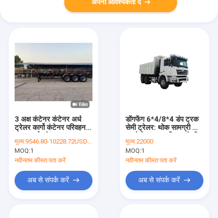
अपनी आवश्यकता दें
3 अक्ष कंटेनर कंटेनर अर्ध
डोंगफेंग 6*4/8*4 डंप ट्रक
ट्रेलर कार्गो कंटेनर परिवहन
सेमी ट्रेलर: थोक सामग्री और
ट्रक अर्ध ट्रेलर
कचरे के कुशल परिवहन के लिए
मूल्य:
9546.80-10228.72USD/Unit
मूल्य:
22000
डिज़ाइन किया गया
MOQ:
1
MOQ:
1
नवीनतम कीमत पता करें
नवीनतम कीमत पता करें
अब से संपर्क करें
अब से संपर्क करें